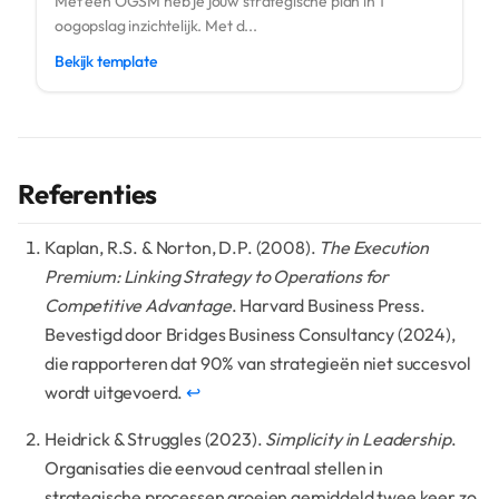
Met een OGSM heb je jouw strategische plan in 1
oogopslag inzichtelijk. Met d...
Bekijk template
Referenties
Kaplan, R.S. & Norton, D.P. (2008).
The Execution
Premium: Linking Strategy to Operations for
Competitive Advantage
. Harvard Business Press.
Bevestigd door Bridges Business Consultancy (2024),
die rapporteren dat 90% van strategieën niet succesvol
wordt uitgevoerd.
↩
Heidrick & Struggles (2023).
Simplicity in Leadership
.
Organisaties die eenvoud centraal stellen in
strategische processen groeien gemiddeld twee keer zo