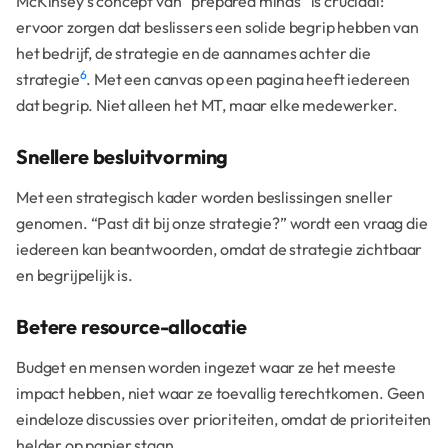
McKinsey’s concept van “prepared minds” is cruciaal:
ervoor zorgen dat beslissers een solide begrip hebben van
het bedrijf, de strategie en de aannames achter die
6
strategie
. Met een canvas op een pagina heeft iedereen
dat begrip. Niet alleen het MT, maar elke medewerker.
Snellere besluitvorming
Met een strategisch kader worden beslissingen sneller
genomen. “Past dit bij onze strategie?” wordt een vraag die
iedereen kan beantwoorden, omdat de strategie zichtbaar
en begrijpelijk is.
Betere resource-allocatie
Budget en mensen worden ingezet waar ze het meeste
impact hebben, niet waar ze toevallig terechtkomen. Geen
eindeloze discussies over prioriteiten, omdat de prioriteiten
helder op papier staan.