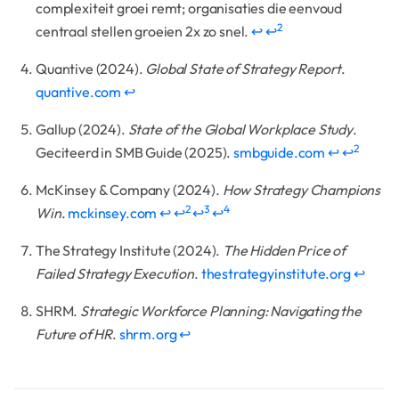
complexiteit groei remt; organisaties die eenvoud
2
centraal stellen groeien 2x zo snel.
↩
↩
Quantive (2024).
Global State of Strategy Report
.
quantive.com
↩
Gallup (2024).
State of the Global Workplace Study
.
2
Geciteerd in SMB Guide (2025).
smbguide.com
↩
↩
McKinsey & Company (2024).
How Strategy Champions
2
3
4
Win
.
mckinsey.com
↩
↩
↩
↩
The Strategy Institute (2024).
The Hidden Price of
Failed Strategy Execution
.
thestrategyinstitute.org
↩
SHRM.
Strategic Workforce Planning: Navigating the
Future of HR
.
shrm.org
↩