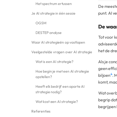
Het spectrum ertussen
De meeste
punt. AI v
Je AI strategie in één sessie
OGSM
De waar
DESTEP analyse
Tot voor k
Waar AI strategieën op vastlopen
adviseerde
het de dre
Veelgestelde vragen over AI strategie
Als je con
Wat is een AI strategie?
geen effic
Hoe begin je met een AI strategie
4
biljoen
. 
opstellen?
komt, maar
Heeft elk bedrijf een aparte AI
strategie nodig?
Wat overb
begrip dat
Wat kost een AI strategie?
begrijpen 
Referenties