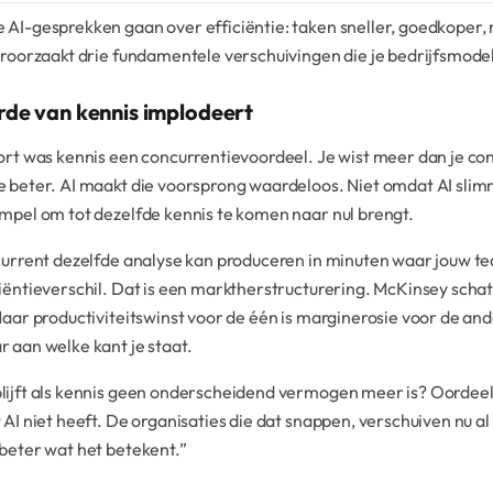
 AI-gesprekken gaan over efficiëntie: taken sneller, goedkoper
eroorzaakt drie fundamentele verschuivingen die je bedrijfsmodel 
de van kennis implodeert
ort was kennis een concurrentievoordeel. Je wist meer dan je conc
 beter. AI maakt die voorsprong waardeloos. Niet omdat AI slim
mpel om tot dezelfde kennis te komen naar nul brengt.
current dezelfde analyse kan produceren in minuten waar jouw te
iëntieverschil. Dat is een marktherstructurering. McKinsey schat
Maar productiviteitswinst voor de één is marginerosie voor de ande
 aan welke kant je staat.
lijft als kennis geen onderscheidend vermogen meer is? Oordee
 AI niet heeft. De organisaties die dat snappen, verschuiven nu a
beter wat het betekent.”