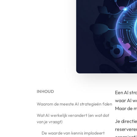
INHOUD
Een AI str
waar AI wa
Waarom de meeste AI strategieën falen
Maar de m
Wat AI werkelijk verandert (en wat dat
Je directi
van je vraagt)
reserveren
De waarde van kennis implodeert