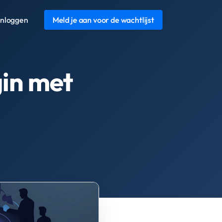
Inloggen
Meld je aan voor de wachtlijst
gin met