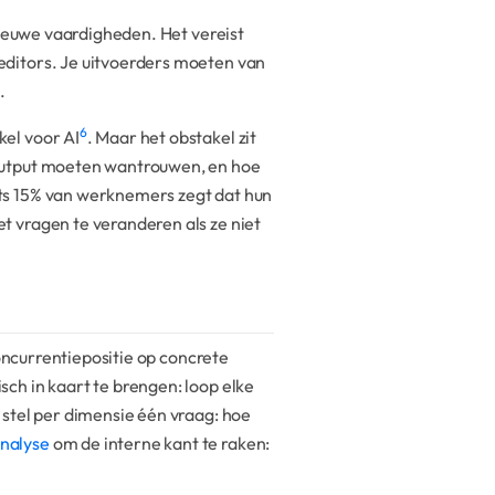
nieuwe vaardigheden. Het vereist
editors. Je uitvoerders moeten van
.
6
el voor AI
. Maar het obstakel zit
-output moeten wantrouwen, en hoe
ts 15% van werknemers zegt dat hun
et vragen te veranderen als ze niet
concurrentiepositie op concrete
sch in kaart te brengen: loop elke
 stel per dimensie één vraag: hoe
nalyse
om de interne kant te raken: