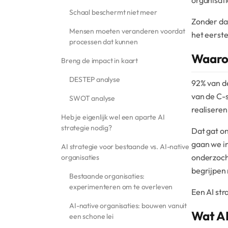
organisati
Schaal beschermt niet meer
Zonder da
Mensen moeten veranderen voordat
het eerste
processen dat kunnen
Waarom
Breng de impact in kaart
DESTEP analyse
92% van d
van de C-s
SWOT analyse
realiseren
Heb je eigenlijk wel een aparte AI
strategie nodig?
Dat gat on
gaan we in
AI strategie voor bestaande vs. AI-native
onderzocht
organisaties
begrijpen 
Bestaande organisaties:
experimenteren om te overleven
Een AI str
AI-native organisaties: bouwen vanuit
Wat AI
een schone lei