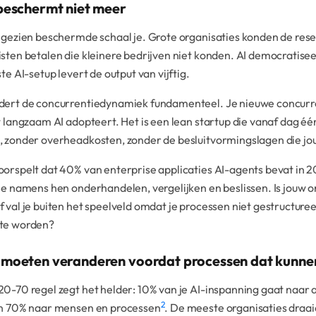
beschermt niet meer
 gezien beschermde schaal je. Grote organisaties konden de res
sten betalen die kleinere bedrijven niet konden. AI democratisee
ste AI-setup levert de output van vijftig.
dert de concurrentiedynamiek fundamenteel. Je nieuwe concurren
t langzaam AI adopteert. Het is een lean startup die vanaf dag é
, zonder overheadkosten, zonder de besluitvormingslagen die jo
orspelt dat 40% van enterprise applicaties AI-agents bevat in 
ie namens hen onderhandelen, vergelijken en beslissen. Is jouw o
 val je buiten het speelveld omdat je processen niet gestructur
te worden?
moeten veranderen voordat processen dat kunne
0-70 regel zegt het helder: 10% van je AI-inspanning gaat naar
2
en 70% naar mensen en processen
. De meeste organisaties draa