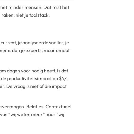
, met minder mensen. Dat mist het
raken, niet je toolstack.
urrent, je analyseerde sneller, je
mer is dan je experts, maar omdat
am dagen voor nodig heeft, is dat
 de productiviteitsimpact op $4,4
r. De vraag is niet of die impact
lsvermogen. Relaties. Contextueel
l van “wij weten meer” naar “wij