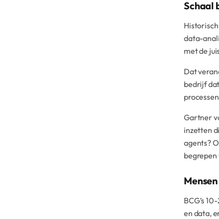
Schaal 
Historisch
data-anali
met de jui
Dat veran
bedrijf da
processen
Gartner vo
inzetten d
agents? Of
begrepen 
Mensen 
BCG’s 10-2
en data, 