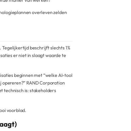
n onze manier van werken?
hnologieplannen overleven zelden
. Tegelijkertijd beschrijft slechts 1%
aties er niet in slaagt waarde te
nisaties beginnen met “welke AI-tool
wij opereren?” RAND Corporation
 technisch is: stakeholders
ooi voorblad.
raagt)