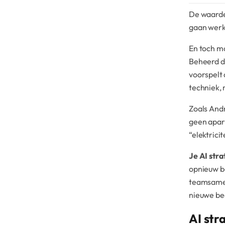
De waarde
gaan werke
En toch ma
Beheerd do
voorspelt
techniek,
Zoals Andr
geen apart
“elektricit
Je AI stra
opnieuw be
teamsamens
nieuwe bed
AI str