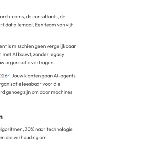
earchteams, de consultants, de
rt dat allemaal. Een team van vijf
t is misschien geen vergelijkbaar
én met AI bouwt, zonder legacy
uw organisatie vertragen.
5
2026
. Jouw klanten gaan AI-agents
rganisatie leesbaar voor die
eerd genoeg zijn om door machines
n
 algoritmen, 20% naar technologie
ien die verhouding om.