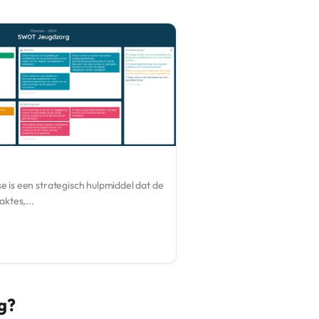
is een strategisch hulpmiddel dat de
ktes,...
ig?