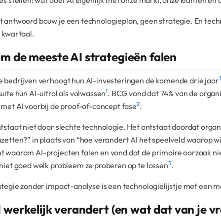
es stellen: wat doet AI eigenlijk met onze markt, onze klanten e
t antwoord bouw je een technologieplan, geen strategie. En tec
 kwartaal.
 de meeste AI strategieën falen
1
e bedrijven verhoogt hun AI-investeringen de komende drie jaar
1
uite hun AI-uitrol als volwassen
. BCG vond dat 74% van de organis
2
 met AI voorbij de proof-of-concept fase
.
tstaat niet door slechte technologie. Het ontstaat doordat orga
zetten?” in plaats van “hoe verandert AI het speelveld waarop 
 waarom AI-projecten falen en vond dat de primaire oorzaak niet
3
niet goed welk probleem ze proberen op te lossen
.
ategie zonder impact-analyse is een technologielijstje met een m
 werkelijk verandert (en wat dat van je v