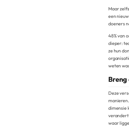
Maar zelfs
een nieuw
doeners na
48% van o
dieper: t
ze hun do
organisat
weten waa
Breng 
Deze versc
manieren
dimensie l
verandert
waar ligge