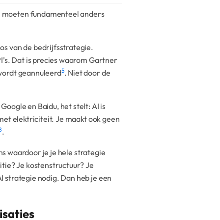
en moeten fundamenteel anders
s van de bedrijfsstrategie.
I’s. Dat is precies waarom Gartner
5
 wordt geannuleerd
. Niet door de
oogle en Baidu, het stelt: AI is
met elektriciteit. Je maakt ook geen
8
.
ns waardoor je je hele strategie
itie? Je kostenstructuur? Je
 strategie nodig. Dan heb je een
isaties