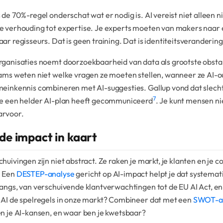
 de 70%-regel onderschat wat er nodig is. AI vereist niet alleen 
e verhouding tot expertise. Je experts moeten van makers naar 
ar regisseurs. Dat is geen training. Dat is identiteitsverandering
rganisaties noemt doorzoekbaarheid van data als grootste obstak
eams weten niet welke vragen ze moeten stellen, wanneer ze AI
meinkennis combineren met AI-suggesties. Gallup vond dat slech
7
ie een helder AI-plan heeft gecommuniceerd
. Je kunt mensen ni
rvoor.
de impact in kaart
huivingen zijn niet abstract. Ze raken je markt, je klanten en je 
. Een
DESTEP-analyse
gericht op AI-impact helpt je dat systemati
angs, van verschuivende klantverwachtingen tot de EU AI Act, en
 AI de spelregels in onze markt? Combineer dat met een
SWOT-a
n je AI-kansen, en waar ben je kwetsbaar?