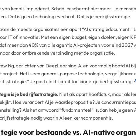
 van kennis implodeert. Schaal beschermt niet meer. Je mens
n. Dat is geen technologieverhaal. Dat is je bedrijfsstrategie.
ken de meeste organisaties een apart “AI strategiedocument.” Lo
or IT of innovatie. Met een eigen budget, eigen doelen, eigen KP
 dat meer dan 40% van alle agentic AI-projecten voor eind 2027
 maar door ontbrekende verbinding met de organisatie.
ew Ng, oprichter van DeepLearning.AI en voormalig hoofd AI bij G
 project. Het is een general-purpose technologie, vergelijkbaar 
eitsstrategie.” Je past elektriciteit toe binnen je bedrijfsstrategie
tegie is je bedrijfsstrategie.
Niet als apart hoofdstuk, maar als le
kijkt. Hoe verandert AI je waardepropositie? Je concurrentiepos
telling? Als het antwoord “fundamenteel” is, dan heb je geen AI
rijfsstrategie nodig waarin AI een kerncomponent is.
ategie voor bestaande vs. AI-native organ