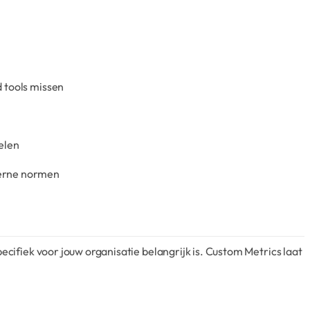
d tools missen
elen
terne normen
cifiek voor jouw organisatie belangrijk is. Custom Metrics laat