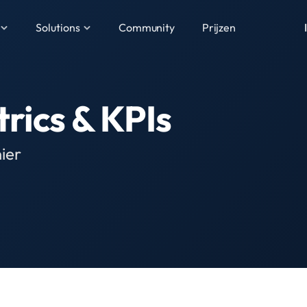
Solutions
Community
Prijzen
rics & KPIs
ier