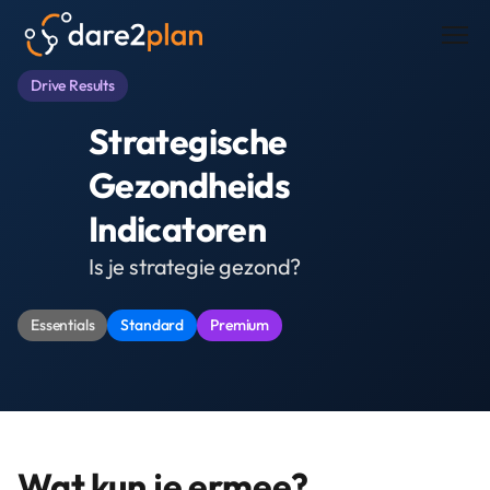
Men
Drive Results
Strategische
Gezondheids
Indicatoren
Is je strategie gezond?
Essentials
Standard
Premium
Wat kun je ermee?