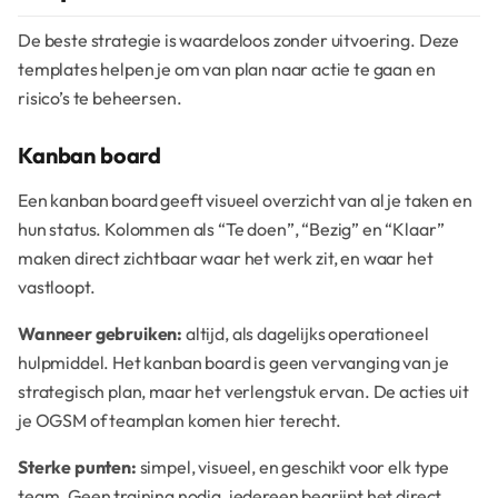
De beste strategie is waardeloos zonder uitvoering. Deze
templates helpen je om van plan naar actie te gaan en
risico’s te beheersen.
Kanban board
Een kanban board geeft visueel overzicht van al je taken en
hun status. Kolommen als “Te doen”, “Bezig” en “Klaar”
maken direct zichtbaar waar het werk zit, en waar het
vastloopt.
Wanneer gebruiken:
altijd, als dagelijks operationeel
hulpmiddel. Het kanban board is geen vervanging van je
strategisch plan, maar het verlengstuk ervan. De acties uit
je OGSM of teamplan komen hier terecht.
Sterke punten:
simpel, visueel, en geschikt voor elk type
team. Geen training nodig, iedereen begrijpt het direct.