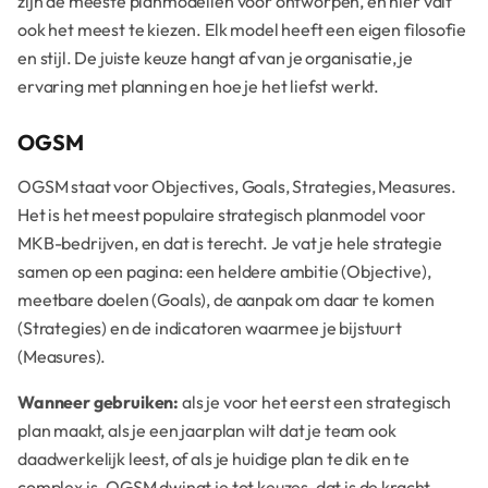
zijn de meeste planmodellen voor ontworpen, en hier valt
ook het meest te kiezen. Elk model heeft een eigen filosofie
en stijl. De juiste keuze hangt af van je organisatie, je
ervaring met planning en hoe je het liefst werkt.
OGSM
OGSM staat voor Objectives, Goals, Strategies, Measures.
Het is het meest populaire strategisch planmodel voor
MKB-bedrijven, en dat is terecht. Je vat je hele strategie
samen op een pagina: een heldere ambitie (Objective),
meetbare doelen (Goals), de aanpak om daar te komen
(Strategies) en de indicatoren waarmee je bijstuurt
(Measures).
Wanneer gebruiken:
als je voor het eerst een strategisch
plan maakt, als je een jaarplan wilt dat je team ook
daadwerkelijk leest, of als je huidige plan te dik en te
complex is. OGSM dwingt je tot keuzes, dat is de kracht.